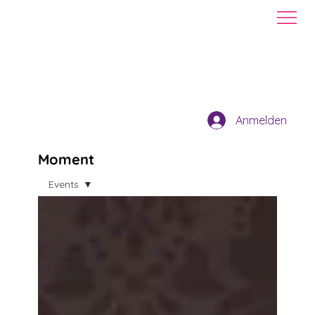
Anmelden
Moment
Events
All Posts
Events
Arrangeur
Angebote
Dirigent