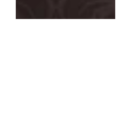
Seminar in Luzern, Arrangieren
lernen
Im Mai 2027 ist ein dreitägiges Seminar zum
Thema «Transkription verstehen und selber
anwenden». Ralph zeigt, was DAS ist.
IMPRESSUM