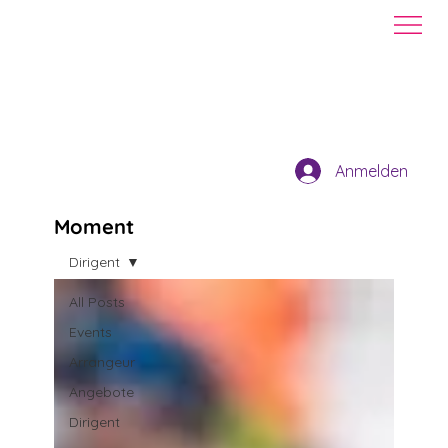
Anmelden
Moment
Dirigent
All Posts
Events
Arrangeur
Angebote
Dirigent